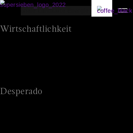
Wirtschaftlichkeit
Wirtschaftlichkeit ist ein Kategoriegefühl:
Praktisch jeder will sichere, günstige Energie.
Dieses Gefühl sollte auf jeden Fall erfüllt sein.
Aber Achtung: Man kann sich nicht damit
differenzieren
Desperado
Negatives Kategorie-Gefühl: Das Gefühl in
irgendeiner Form auf sich allein gestellt zu sein
oder gar gegen den Strom (unbeabsichtigtes
Wortspiel) zu schwimmen, sollte auf jeden Fall