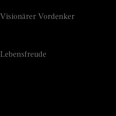
Menschen ist.
Visionärer Vordenker
Energie rechtfertig auch den Blick nach vorn.
Der Mut und die Freude an neuen Lösungen
sind ein relevantes Positionierungsgefühl
Lebensfreude
Ein Energieanbieter kann durchaus auch für
"Power up your Life" stehen. Lebensfreude ist
ein mögliches (wenn auch nur selten genutztes)
Positionierungsgefühl