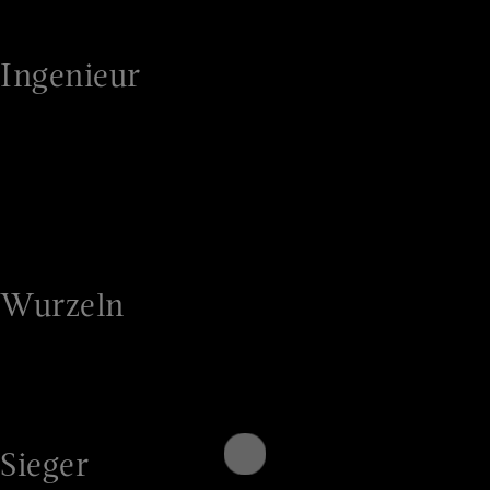
vermieden werden.
Ingenieur
Auch nach über 140 Jahren wird
Energieversorgung mit einem Ingenieurs-
Gefühl verbunden. Dieses Wertefeld stellt die
Grenze vom Kategorie-Gefühl zum
Positionierungsgefühl dar.
Wurzeln
Die Verbindung aus Tradition und Heimat ist –
speziell für Stadtwerke – eine Möglichkeit, sich
von den nationalen Anbietern zu differenzieren.
Sieger