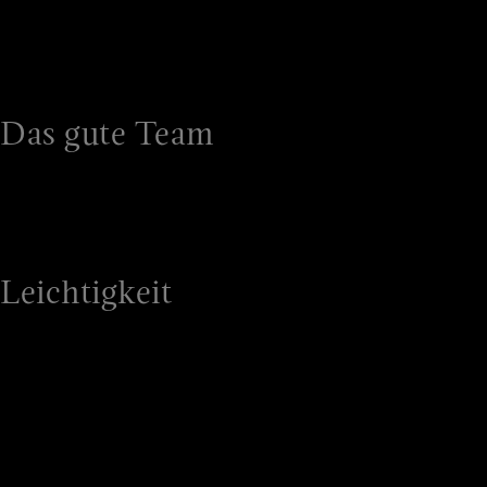
Überlegenheit und Status sind polarisierende
Gefühle im Energiemarkt. Für eine Minderheit
durchaus attraktiv.
Das gute Team
Ein potenzialstarkes Positionierungsgefühl: Der
Energieversorger als demokratischer Partner
auf dem Weg zu einer besseren Zukunft
Leichtigkeit
Alles, was mit Stromanbieter,
Energieversorgung etc. zu tun hat ist in der
Praxis oft unbequem und bürokratisch. Kein
Wunder, dass das Gefühl gelassener
Leichtigkeit ein Wunsch von durchaus vielen